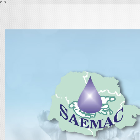
/*
*/